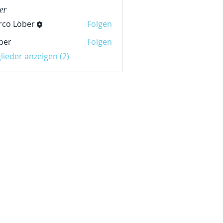
er
rco Löber
Folgen
öber
ber
Folgen
glieder anzeigen (2)